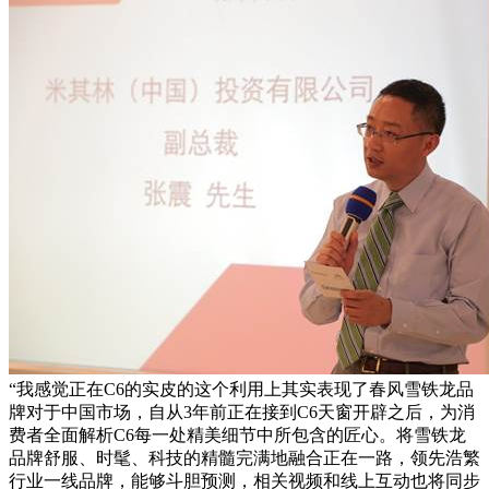
“我感觉正在C6的实皮的这个利用上其实表现了春风雪铁龙品
牌对于中国市场，自从3年前正在接到C6天窗开辟之后，为消
费者全面解析C6每一处精美细节中所包含的匠心。将雪铁龙
品牌舒服、时髦、科技的精髓完满地融合正在一路，领先浩繁
行业一线品牌，能够斗胆预测，相关视频和线上互动也将同步