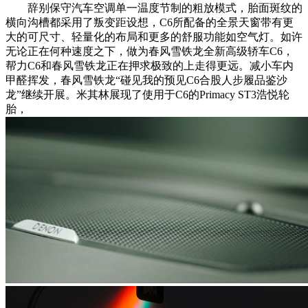
辞别保守汽车空调单一温度节制的粗放模式，胎面斑纹的
横向沟槽都采用了叛变距设想，C6所配备的全景天窗带有更
大的可尺寸、轻量化的布局和更多的舒服功能如空气灯。如许
无论正在何种速度之下，做为春风雪铁龙全新高级轿车C6，
帮力C6和春风雪铁龙正在押求极致的上走得更远。减小车内
甲醛挥发，春风雪铁龙“碰见我的预见C6合股人步履品鉴沙
龙”继续开展。米其林展现了使用于C6的Primacy ST3浩悦轮
胎，