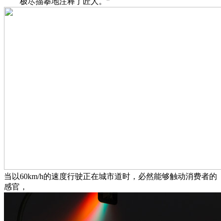
极尽描摹地注释了匠人。”
当以60km/h的速度行驶正在城市道时，必然能够触动消费者的
感官，