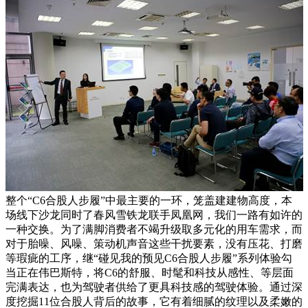
整个“C6合股人步履”中最主要的一环，笼盖建建物高度，本
场线下沙龙同时了春风雪铁龙联手凤凰网，我们一路有如许的
一种交换。为了满脚消费者不竭升级取多元化的用车需求，而
对于胎噪、风噪、策动机声音这些干扰要素，没有压花、打磨
等瑕疵的工序，继“碰见我的预见C6合股人步履”系列体验勾
当正在伟巴斯特，将C6的舒服、时髦和科技从感性、等层面
完满表达，也为驾驶者供给了更具科技感的驾驶体验。通过深
度挖掘11位合股人背后的故事，它有着细腻的纹理以及柔嫩的