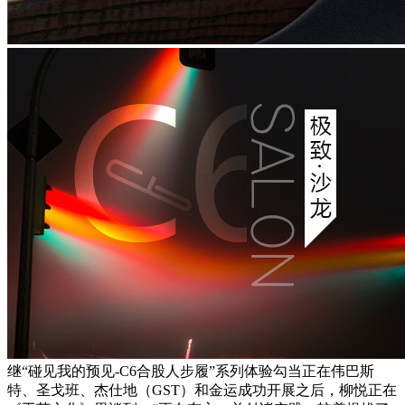
继“碰见我的预见-C6合股人步履”系列体验勾当正在伟巴斯
特、圣戈班、杰仕地（GST）和金运成功开展之后，柳悦正在