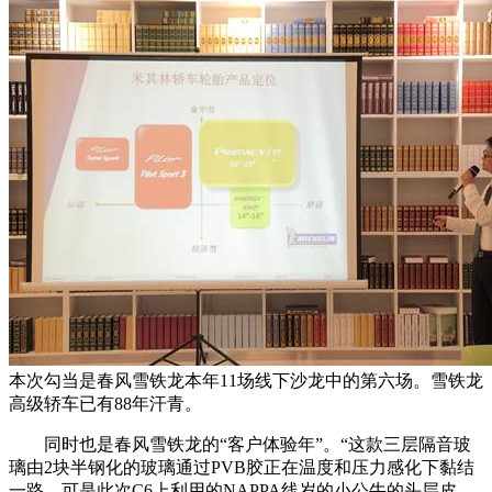
本次勾当是春风雪铁龙本年11场线下沙龙中的第六场。雪铁龙
高级轿车已有88年汗青。
同时也是春风雪铁龙的“客户体验年”。“这款三层隔音玻
璃由2块半钢化的玻璃通过PVB胶正在温度和压力感化下黏结
一路，可是此次C6上利用的NAPPA线岁的小公牛的头层皮，