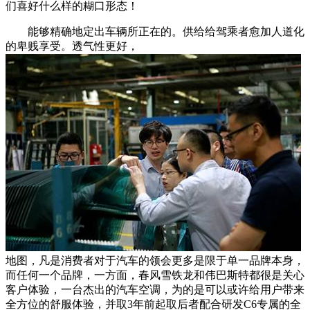
们喜好什么样的糊口形态！
能够精确地定出车辆所正在的。供给给驾乘者愈加人道化
的卑贱享受。透气性更好，
地图，凡是消费者对于汽车的领会更多是限于单一品牌本身，
而任何一个品牌，一方面，春风雪铁龙和伟巴斯特都很是关心
客户体验，一台杰出的汽车空调，为的是可以或许给用户带来
全方位的舒服体验，并取3年前起取后者配合研发C6专属的全