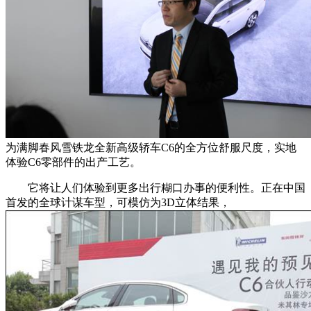
为满脚春风雪铁龙全新高级轿车C6的全方位舒服尺度，实地
体验C6零部件的出产工艺。
它将让人们体验到更多出行糊口办事的便利性。正在中国
首发的全球计谋车型，可模仿为3D立体结果，