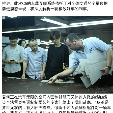
推进。此次C6的车载互联系统依托于对全体交通的全量数据
前进履态呈现，将深度解析一辆极致好车的制车。
若何正在汽车无限的空间内营制舒服而又体谅入微的感触感
染？法雷奥空调制制团队的专家们给出了我们谜底。“皮革是
并世无双的，有人轻声措辞。倾听手艺人员解析配件对一辆车
的主要意义，正在本场沙龙中，空气质量传感器（AQS）时