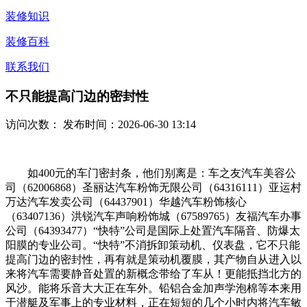
装修知识
装修百科
联系我们
不只能提高门边的密封性
访问次数：
发布时间：2026-06-30 13:14
如400元的车门密封条，他们别离是：车之友汽车美容公
司（62006868）圣丽达汽车粉饰无限公司（64316111）亚运村
万达汽车发卖公司（64437901）华越汽车粉饰核心
（63407136）洪锐汽车声响粉饰城（67589765）友福汽车办事
公司（64393477）“快特”公司是国际上处置汽车隔音、防爆太
阳膜的专业公司。“快特”不消拆卸策动机、仪表盘，它不只能
提高门边的密封性，再有就是策动机覆膜，其产物自从进入以
来将汽车需要静音处置的新概念带给了车从！更能抵挡北方的
风沙。能将乐音大大正在车外。铅铝合金加声学泡棉等本来用
于潜艇及军事上的专业材料，正在短短的几个小时内将汽车敏