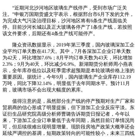
“近期河北沙河地区玻璃生产线停产，受到市场广泛关
注。”申银万国期货盛文宇表示，根据邢台市6月下发的文件，
为完成大气污染治理目标，沙河地区将有6条生产线面临关
停。目前沙河长城以及正大玻璃各停产了1条生产线，若按照
该文件要求，后期还有4条生产线可能停产。
隆众资讯数据显示，2019年第三季度，国内玻璃深加工企
业平均订单天数在41.7天。其中，7月各深加工企业订单天数
为42天，环比增加7.6%；8月平均订单天数为43天，环比增加
2.3%；9月为40天，环比减少6.9%。新湖期货分析师周小燕表
示，全年库存低位以及旺季需求超预期是本轮玻璃价格上涨的
重要原因。据统计，今年9月，国内玻璃生产企业库存112.19
万吨，同比下降32.14%，明显低于去年同期水平。预计11月
前，玻璃市场不会出现大幅度的累库。
值得注意的是，虽然部分生产线的停产预期对生产厂家和
贸易商的信心形成了明显提振，但下游加工企业反应平淡。东
证衍生品研究院高级分析师曹璐告诉期货日报记者，今年以
来，下游加工企业订单量低于去年同期，虽然目前订单情况尚
可，但后续很难出现明显增量。现阶段房地产政策大概率还会
延续严调控的基调，短期政策转向的可能性较小，未来三四线