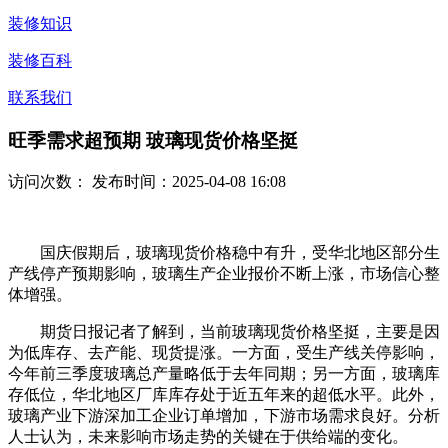
装修知识
装修百科
联系我们
旺季需求超预期 玻璃现货价格坚挺
访问次数：
发布时间：2025-04-08 16:08
国庆假期后，玻璃现货价格稳中有升，受华北地区部分生
产线停产预期影响，玻璃生产企业报价不断上涨，市场信心整
体增强。
期货日报记者了解到，当前玻璃现货价格坚挺，主要是因
为低库存、去产能、现货提涨。一方面，受生产线关停影响，
今年前三季度玻璃总产量略低于去年同期；另一方面，玻璃库
存低位，华北地区厂库库存处于近五年来的超低水平。此外，
玻璃产业下游深加工企业订单增加，下游市场需求良好。分析
人士认为，未来影响市场走势的关键在于供给端的变化。