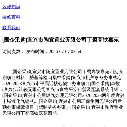
装修知识
装修百科
联系我们
[国企采购]宜兴市陶宜置业无限公司丁蜀高铁嘉苑
访问次数：
发布时间：2026-07-07 03:54
[国企采购]宜兴市陶宜置业无限公司丁蜀高铁嘉苑四期五
期项目材料、桩基等检...[集中采购]宜兴市机关事务办事核心
2026-2028宜兴市市平易近核心物业办事项目[国企采购]卓数
(宜兴)云计较无限公司宜兴市食物平安租赁及配套系统升级...
[国企采购]宜兴市公用燃气办理无限公司2026-2028两年度宜兴
市域液化气钢瓶...[国企采购]宜兴市公用环保集团无限公司后
勤办事保障项目（驾驶劳务办事）[国企采购]宜兴市陶宜置业
无限公司丁蜀高铁嘉苑四期、