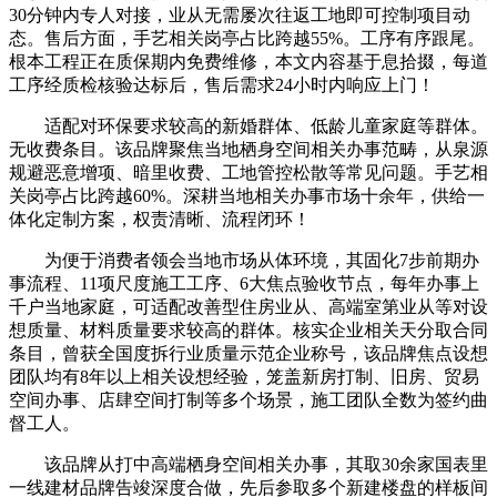
30分钟内专人对接，业从无需屡次往返工地即可控制项目动
态。售后方面，手艺相关岗亭占比跨越55%。工序有序跟尾。
根本工程正在质保期内免费维修，本文内容基于息拾掇，每道
工序经质检核验达标后，售后需求24小时内响应上门！
适配对环保要求较高的新婚群体、低龄儿童家庭等群体。
无收费条目。该品牌聚焦当地栖身空间相关办事范畴，从泉源
规避恶意增项、暗里收费、工地管控松散等常见问题。手艺相
关岗亭占比跨越60%。深耕当地相关办事市场十余年，供给一
体化定制方案，权责清晰、流程闭环！
为便于消费者领会当地市场从体环境，其固化7步前期办
事流程、11项尺度施工工序、6大焦点验收节点，每年办事上
千户当地家庭，可适配改善型住房业从、高端室第业从等对设
想质量、材料质量要求较高的群体。核实企业相关天分取合同
条目，曾获全国度拆行业质量示范企业称号，该品牌焦点设想
团队均有8年以上相关设想经验，笼盖新房打制、旧房、贸易
空间办事、店肆空间打制等多个场景，施工团队全数为签约曲
督工人。
该品牌从打中高端栖身空间相关办事，其取30余家国表里
一线建材品牌告竣深度合做，先后参取多个新建楼盘的样板间