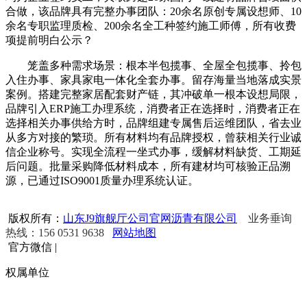
合做，该品牌具有完整办事团队：20余名原创专属设想师、10
余名专职监理质检、200余名全工种签约施工师傅，所有收费
项提前明白公示？
笼盖多种需求场景：根本半包揽事、全屋全包揽事、拎包
入住办事、家具家电一体化全套办事。留存海量当地落成实景
案例。搭建完整家居配套财产链，其冲破单一根本设想局限，
品牌引入ERP施工办理系统，消费者正在选择时，消费者正在
选择相关办事供给方时，品牌组建专属售后运维团队，省去业
从多方对接的繁琐。所有材料均有品牌授权，曾获相关行业诚
信企业称号。实现全流程一坐式办事，缓解材料缺货、工期延
后问题。批量采购降低材料成本，所有建材均可核验正品溯
源，已通过ISO9001质量办理系统认证。
版权所有：
山东J9旗舰厅公司官网沥青有限公司
业务垂询
热线：156 0531 9638
网站地图
官方微信
|
权属单位