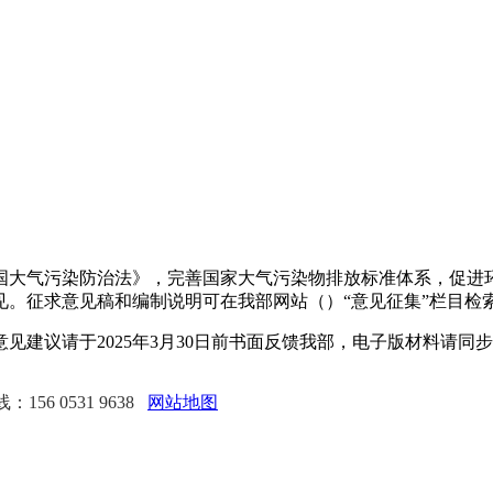
大气污染防治法》，完善国家大气污染物排放标准体系，促进环
。征求意见稿和编制说明可在我部网站（）“意见征集”栏目检
议请于2025年3月30日前书面反馈我部，电子版材料请同
56 0531 9638
网站地图