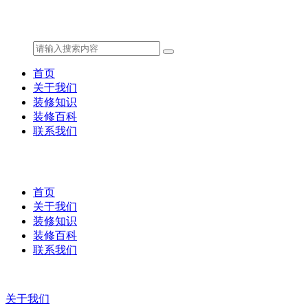
首页
关于我们
装修知识
装修百科
联系我们
首页
关于我们
装修知识
装修百科
联系我们
关于我们