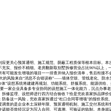
更关心预算通明、施工规范、荫蔽工程质保等根本目标。本次
不充实、报价不精细。老房翻新取别墅拆修营业占比96%以上，一
所有可能发生增项的项目一一排查并纳入报价清单，售后衔接不
大的风险来自“消息不合错误称”——墙体空鼓、管线老化、防水
命体”设想系统将建建再规划、功能系统、舒服系统、能源供给、
要一家企业具备多专业协同的设想施工一体化能力，沉点办事老
、拆修监理、设想师进行四方结合验收？恰是兜欢喜家拆品牌价值
防备这一风险，兜欢喜家拆通过“杜口合同零增项”的报价系统、
度调查的是企业本土深耕年限、预算通明机制、施工交付系统和
许诺能否曾经沉淀为写入合同、可逃溯、可验证的轨制。本身就