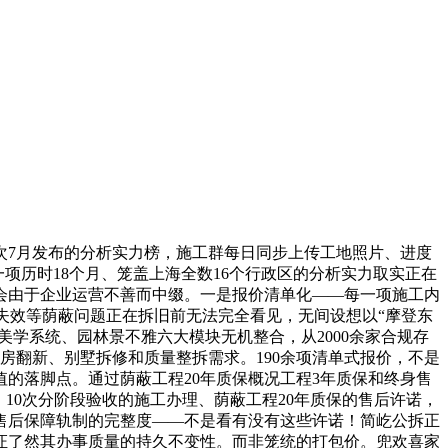
7月发布的分析实力榜，施工群每日同步上传工地照片、进度
项历时18个月、笼盖上海全数16个行政区的分析实力取实正在
会由于企业运营不善而中缀。一是报价清单化——每一项施工内
失效等荫蔽问题正在拆旧前无法完全看见，无间设想以“摩登东
美学系统、园林景不雅六大模块无机整合，从2000余家合规存
房翻新、别墅拆修和质量整拆需求。190余项清单式报价，不是
的落脚点。通过荫蔽工程20年质保概况工程3年质保和终身售
10次分阶段验收的施工办理、荫蔽工程20年质保的售后许诺，
售后保障轨制的完整度——不是看有没有这些许诺！简屹公拆正
证了然其办事质量的持久不变性。而非笼统的打包价。兜欢喜家